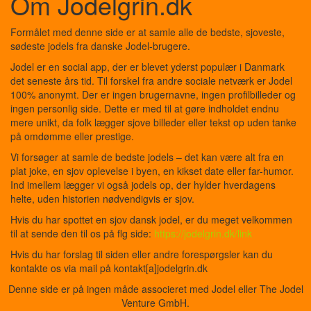
Om Jodelgrin.dk
Formålet med denne side er at samle alle de bedste, sjoveste,
sødeste jodels fra danske Jodel-brugere.
Jodel er en social app, der er blevet yderst populær i Danmark
det seneste års tid. Til forskel fra andre sociale netværk er Jodel
100% anonymt. Der er ingen brugernavne, ingen profilbilleder og
ingen personlig side. Dette er med til at gøre indholdet endnu
mere unikt, da folk lægger sjove billeder eller tekst op uden tanke
på omdømme eller prestige.
Vi forsøger at samle de bedste jodels – det kan være alt fra en
plat joke, en sjov oplevelse i byen, en kikset date eller far-humor.
Ind imellem lægger vi også jodels op, der hylder hverdagens
helte, uden historien nødvendigvis er sjov.
Hvis du har spottet en sjov dansk jodel, er du meget velkommen
til at sende den til os på flg side:
https://jodelgrin.dk/link
Hvis du har forslag til siden eller andre forespørgsler kan du
kontakte os via mail på kontakt[a]jodelgrin.dk
Denne side er på ingen måde associeret med Jodel eller The Jodel
Venture GmbH.