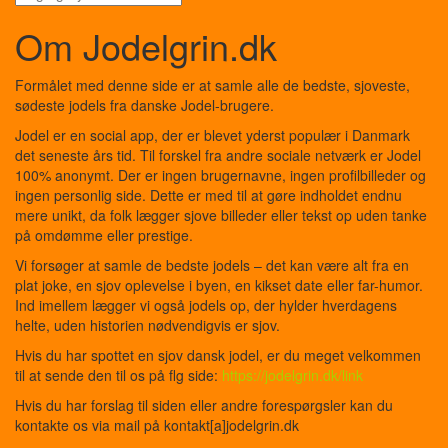
Om Jodelgrin.dk
Formålet med denne side er at samle alle de bedste, sjoveste,
sødeste jodels fra danske Jodel-brugere.
Jodel er en social app, der er blevet yderst populær i Danmark
det seneste års tid. Til forskel fra andre sociale netværk er Jodel
100% anonymt. Der er ingen brugernavne, ingen profilbilleder og
ingen personlig side. Dette er med til at gøre indholdet endnu
mere unikt, da folk lægger sjove billeder eller tekst op uden tanke
på omdømme eller prestige.
Vi forsøger at samle de bedste jodels – det kan være alt fra en
plat joke, en sjov oplevelse i byen, en kikset date eller far-humor.
Ind imellem lægger vi også jodels op, der hylder hverdagens
helte, uden historien nødvendigvis er sjov.
Hvis du har spottet en sjov dansk jodel, er du meget velkommen
til at sende den til os på flg side:
https://jodelgrin.dk/link
Hvis du har forslag til siden eller andre forespørgsler kan du
kontakte os via mail på kontakt[a]jodelgrin.dk